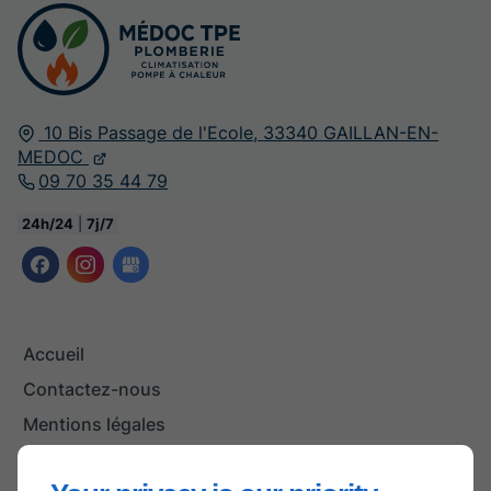
10 Bis Passage de l'Ecole,
33340
GAILLAN-EN-
MEDOC
09 70 35 44 79
24h/24
|
7j/7
Accueil
Contactez-nous
Mentions légales
Plan du site