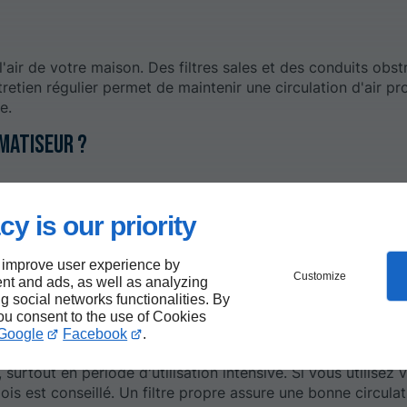
l'air de votre maison. Des filtres sales et des conduits obst
etien régulier permet de maintenir une circulation d'air pr
e.
matiseur ?
cy is our priority
re
climatiseur
au début de chaque saison. Pour les climatis
t de la saison chaude est idéal. Cela permettra de s'assurer
 improve user experience by
Customize
ue les températures augmentent.
nt and ads, as well as analyzing
ng social networks functionalities. By
you consent to the use of Cookies
Google
Facebook
.
 surtout en période d'utilisation intensive. Si vous utilisez 
is est conseillé. Un filtre propre assure une bonne circula