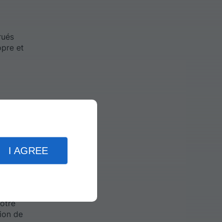
rués
opre et
eurs
 que
I AGREE
votre
tion de