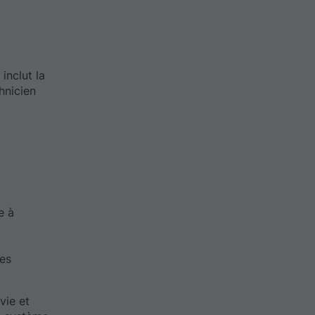
inclut la
hnicien
e à
nes
vie et