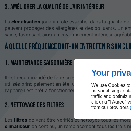
3. Améliorer la qualité de l’air intérieur
La
climatisation
joue un rôle essentiel dans la qualité de 
peuvent propager des allergènes et des polluants. Un entr
saine, favorisant ainsi un environnement intérieur agréabl
À quelle fréquence doit-on entretenir son cli
1. Maintenance saisonnière
Your priva
Il est recommandé de faire un
entretien complet
de vot
utilisés principalement en été, un contrôle avant le débu
We use Cookies to
l'appareil est prêt à fonctionner à pleine capacité lorsq
personalising conte
traffic and optimizi
clicking "I Agree" 
2. Nettoyage des filtres
from our providers
Les
filtres
doivent être vérifiés et nettoyés tous les mois,
climatiseur
en continu, un remplacement tous les trois mo