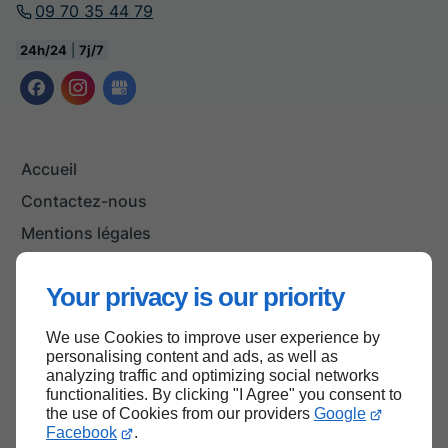
09 70 35 44 79
24h/24
|
7j/7
Accueil
Contactez-nous
Mentions légales
Plan du site
Your privacy is our priority
We use Cookies to improve user experience by
Haut de page
personalising content and ads, as well as
analyzing traffic and optimizing social networks
functionalities. By clicking "I Agree" you consent to
the use of Cookies from our providers
Google
Facebook
.