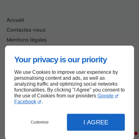
Accueil
Contactez-nous
Mentions légales
Plan du site
Your privacy is our priority
We use Cookies to improve user experience by
Haut de page
personalising content and ads, as well as
analyzing traffic and optimizing social networks
functionalities. By clicking "I Agree" you consent to
the use of Cookies from our providers
Google
Facebook
.
I AGREE
Customize